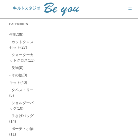
CATEGORIES
生地(38)
- カットクロス
セット(27)
- クォーターカ
ットクロス(11)
- 反物(0)
- その他(0)
キット(40)
- タペストリー
(5)
- ショルダーバ
ッグ(10)
- 手さげバッグ
(14)
- ポーチ・小物
(11)